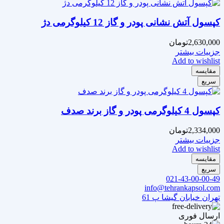
کپسول آتش نشانی پودر و گاز 12 کیلوگرمی دژ
2,630,000
تومان
جزییات بیشتر
Add to wishlist
مقایسه
سریع
کپسول 4 کیلوگرمی پودر و گاز برند صدف
2,334,000
تومان
جزییات بیشتر
Add to wishlist
مقایسه
سریع
021-43-00-00-49
info@tehrankapsol.com
تهران خیابان گیشا پ 61
ارسال فوری