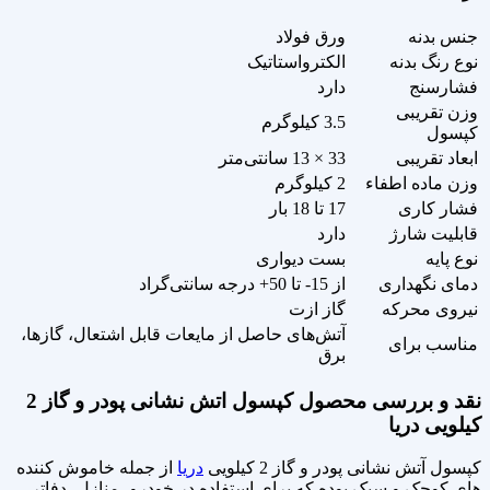
جنس بدنه
ورق فولاد
نوع رنگ بدنه
الکترواستاتیک
فشارسنج
دارد
وزن تقریبی
3.5 کیلوگرم
کپسول
ابعاد تقریبی
33 × 13 سانتی‌متر
وزن ماده اطفاء
2 کیلوگرم
فشار کاری
17 تا 18 بار
قابلیت شارژ
دارد
نوع پایه
بست دیواری
دمای نگهداری
از 15- تا 50+ درجه سانتی‌گراد
نیروی محرکه
گاز ازت
آتش‌های حاصل از مایعات قابل اشتعال، گاز‌ها،
مناسب برای
برق
نقد و بررسی محصول کپسول اتش نشانی پودر و گاز 2
کیلویی دریا
کپسول آتش نشانی پودر و گاز 2 کیلویی
دریا
از جمله خاموش‌ کننده‌
های کوچک و سبک بوده که برای استفاده در خودرو، منازل، دفاتر