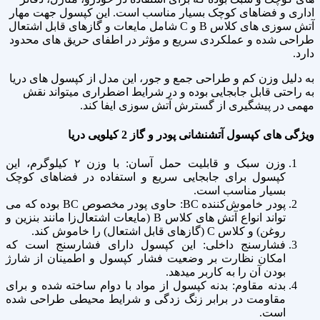
اداری و فضاهای کوچک بسیار مناسب است. این کپسول جهت مهار
آتش‌ سوزی‌ های کلاس B و C شامل مایعات و گازهای قابل اشتعال
طراحی شده و عملکردی سریع و مؤثر در اطفای حریق‌ های محدود
دارد.
به‌ دلیل وزن کم و طراحی جمع‌ و جور، این مدل از کپسول‌ های دریا
به‌ راحتی قابل جابجایی بوده و در شرایط اضطراری میتواند نقش
مهمی در پیشگیری از گسترش آتش‌ سوزی ایفا کند.
ویژگی‌ های کپسول آتشنشانی پودر و گاز 2 کیلویی دریا
وزن سبک و قابلیت حمل آسان: با وزن ۲ کیلوگرم، این
کپسول برای جابجایی سریع و استفاده در فضاهای کوچک
بسیار مناسب است.
پودر خاموش‌کننده BC: حاوی پودر مخصوص BC بوده که می‌
تواند انواع آتش‌ های کلاس B (مایعات اشتعال‌زا مانند بنزین و
روغن) و کلاس C (گازهای قابل اشتعال) را خاموش کند.
فشارسنج داخلی: این کپسول دارای فشارسنج است که
امکان نظارت بر وضعیت فشار کپسول و اطمینان از شارژ
بودن آن را به کاربر میدهد.
بدنه مقاوم: بدنه کپسول از مواد با دوام ساخته شده و برای
مقاومت در برابر زنگ زدگی و شرایط محیطی طراحی شده
است.