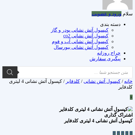
سلام
ورود و عضویت
دسته بندی
کپسول آتش نشانی پودر و گاز
کپسول آتش نشانی co2
کپسول آتش نشانی آب و فوم
کپسول آتش نشانی بیورسال
حراج روزانه
پیگیری سفارش
Products
search
خانه
/
کپسول آتش نشانی
/
کلدفایر
/ کپسول آتش نشانی 4 لیتری
کلدفایر
×
اشتراک گذاری
کپسول آتش نشانی 4 لیتری کلدفایر