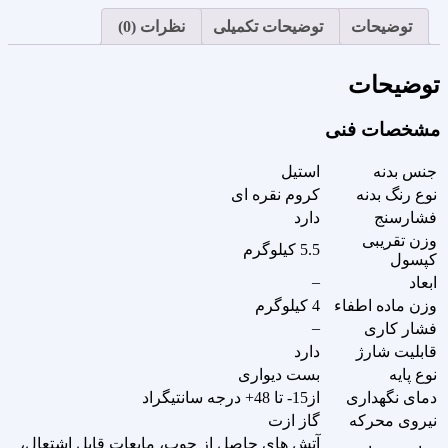
توضیحات
توضیحات تکمیلی
نظرات (0)
توضیحات
مشخصات فنی
جنس بدنه
استیل
نوع رنگ بدنه
کروم نقره ای
فشارسنج
دارد
وزن تقریبی
5.5 کیلوگرم
کپسول
–
ابعاد
وزن ماده اطفاء
4 کیلوگرم
–
فشار کاری
قابلیت شارژ
دارد
نوع پایه
بست دیواری
دمای نگهداری
از15- تا 48+ درجه سانتیگراد
نیروی محرکه
گاز ازت
آتش های حاصل از چوب، مایعات قابل اشتعال،