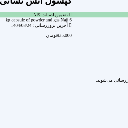
کپسول آتش نشانی 6 کیلویی پودر و گاز ناج
تضمین اصالت کالا
6 kg capsule of powder and gas Naji
آخرین بروزرسانی : 1404/08/24
935,000
تومان
زرسانی می‌شوند.