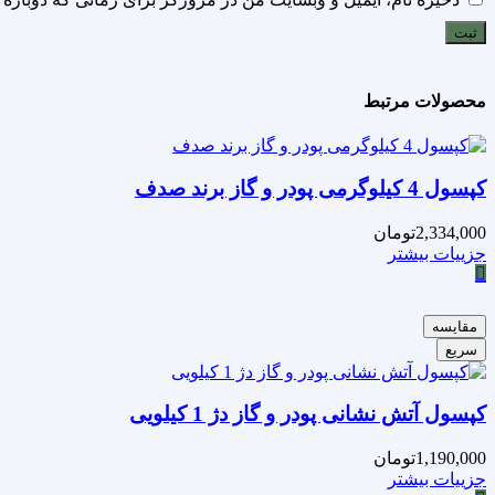
محصولات مرتبط
کپسول 4 کیلوگرمی پودر و گاز برند صدف
2,334,000
تومان
جزییات بیشتر
مقایسه
سریع
کپسول آتش نشانی پودر و گاز دژ 1 کیلویی
1,190,000
تومان
جزییات بیشتر