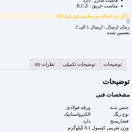
قابلیت شارژ : دارد
مناسب حریق : B,C,E
گارانتی اصالت و سلامت فیزیکی کالا
زمان ارسال : ارسال 1 الی 2
تضمین شده
توضیحات
توضیحات تکمیلی
نظرات (0)
توضیحات
مشخصات فنی
جنس بدنه
ورقه فولادی
نوع رنگ
الکترواستاتیک
فشارسنج
دارد
وزن تقریبی کپسول
8.1 کیلوگرم