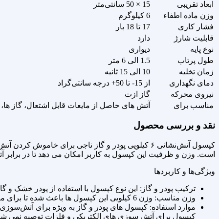
ابعاد تقریبی
15 × 50 سانتی‌متر
وزن ماده اطفاء
6 کیلوگرم
فشار کاری
17 تا 18 بار
قابلیت شارژ
دارد
نوع پایه
دیواری
طول پرتاب
1.5 الی 6 متر
زمان تخلیه
10 الی 15 ثانیه
دمای نگهداری
از 15- تا 50+ درجه سانتی‌گراد
نیروی محرکه
گاز ازت
مناسب برای
آتش های حاصل از مایعات قابل اشتعال، گاز ها، 
نقد و بررسی محصول
کپسول آتش‌نشانی ۶ کیلویی پودر و گاز ناجی برای خام
است. وزن و ظرفیت این کپسول به کاربر امکان می‌ دهد تا در برابر آ
ویژگی‌ها و کاربردها
ترکیب پودر و گاز: این نوع کپسول با استفاده از پودر خشک و گ
وزن مناسب: وزن 6 کیلویی این کپسول‌ ها باعث شده تا برای مکان‌ های با فضای محدود (مانند خانه‌ ها، ادارات و رستوران ها ) بسیار مناسب باشد و به‌ راحتی قابل حمل باشد.
موارد استفاده: کپسول‌ های پودر و گاز به‌ ویژه برای آتش‌سوزی‌
کپسول برای آتش‌ سوزی‌ های الکتریکی و فلزات توصیه نمی‌ شو